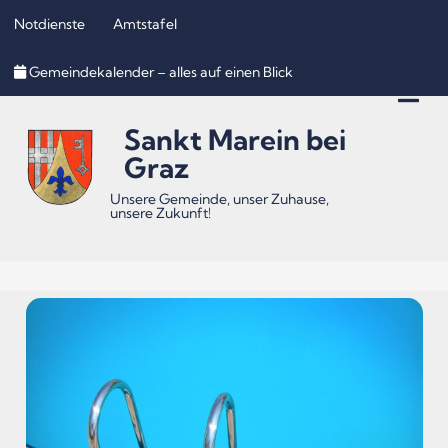
Notdienste
Amtstafel
Inhalt
Hauptmenü
Quicklinks
Gemeindekalender – alles auf einen Blick
(
(
(
Accesskey
Accesskey
Accesskey
Sankt Marein bei
1)
2)
3)
Graz
Unsere Gemeinde, unser Zuhause,
unsere Zukunft!