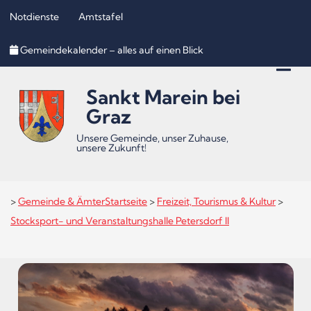
Notdienste
Amtstafel
Inhalt
Hauptmenü
Quicklinks
Gemeindekalender – alles auf einen Blick
(
(
(
Accesskey
Accesskey
Accesskey
Sankt Marein bei
1)
2)
3)
Graz
Unsere Gemeinde, unser Zuhause,
unsere Zukunft!
>
Gemeinde & Ämter
Startseite
>
Freizeit, Tourismus & Kultur
>
Stocksport- und Veranstaltungshalle Petersdorf II