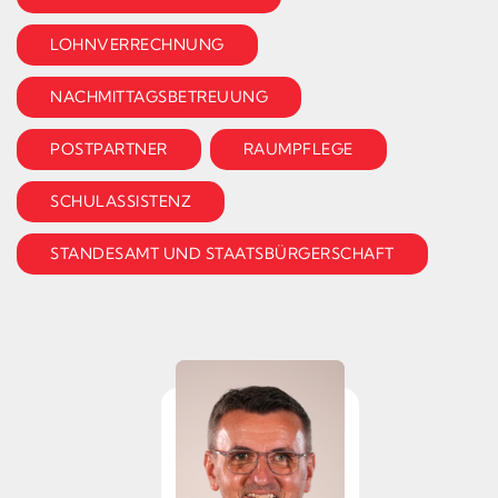
LOHNVERRECHNUNG
NACHMITTAGSBETREUUNG
POSTPARTNER
RAUMPFLEGE
SCHULASSISTENZ
STANDESAMT UND STAATSBÜRGERSCHAFT