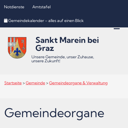
Notdienste
Amtstafel
Inhalt
Hauptmenü
Quicklinks
Gemeindekalender – alles auf einen Blick
(
(
(
Accesskey
Accesskey
Accesskey
Sankt Marein bei
1)
2)
3)
Graz
Unsere Gemeinde, unser Zuhause,
unsere Zukunft!
Startseite
>
Gemeinde
>
Gemeindeorgane & Verwaltung
Gemeindeorgane