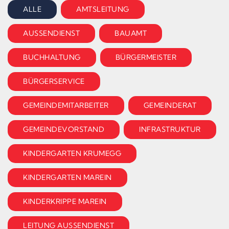
ALLE
AMTSLEITUNG
AUSSENDIENST
BAUAMT
BUCHHALTUNG
BÜRGERMEISTER
BÜRGERSERVICE
GEMEINDEMITARBEITER
GEMEINDERAT
GEMEINDEVORSTAND
INFRASTRUKTUR
KINDERGARTEN KRUMEGG
KINDERGARTEN MAREIN
KINDERKRIPPE MAREIN
LEITUNG AUSSENDIENST