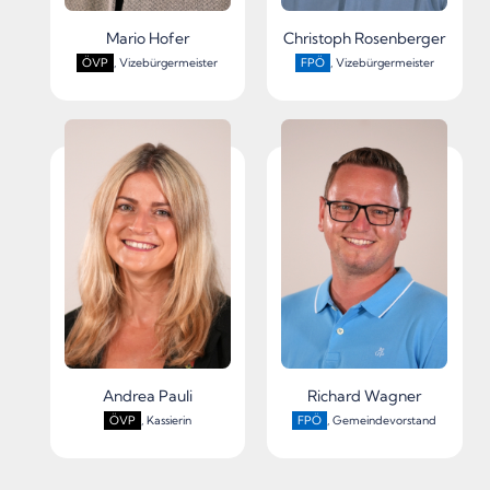
Mario Hofer
Christoph Rosenberger
ÖVP
, Vizebürgermeister
FPÖ
, Vizebürgermeister
Andrea Pauli
Richard Wagner
ÖVP
, Kassierin
FPÖ
, Gemeindevorstand