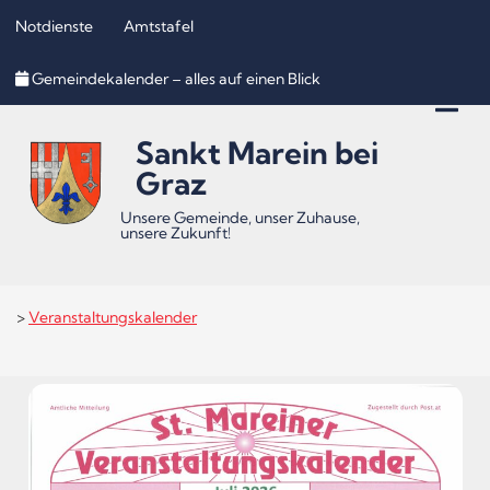
Notdienste
Amtstafel
Inhalt
Hauptmenü
Quicklinks
Gemeindekalender – alles auf einen Blick
(
(
(
Accesskey
Accesskey
Accesskey
Sankt Marein bei
1)
2)
3)
Graz
Unsere Gemeinde, unser Zuhause,
unsere Zukunft!
>
Veranstaltungskalender