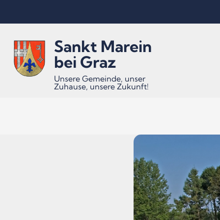
Inhalt
Hauptmenü
Quicklinks
Sankt Marein
(
(
(
Accesskey
Accesskey
Accesskey
bei Graz
Unsere Gemeinde, unser
Zuhause, unsere Zukunft!
1)
2)
3)