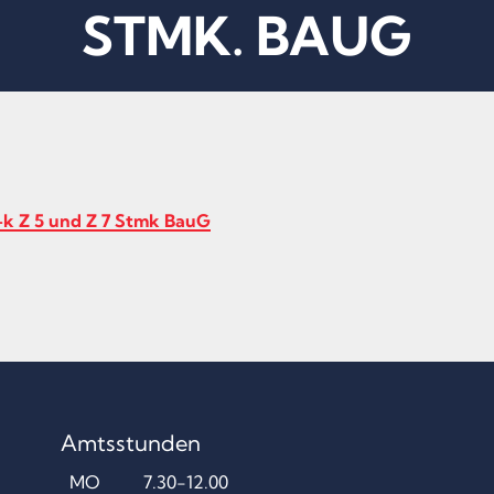
STMK. BAUG
-k Z 5 und Z 7 Stmk BauG
Amtsstunden
MO
7.30-12.00