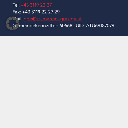
Tel:
+43 3119 22 27
Fax: +43 3119 22 27 29
Mail:
gde@st-marein-graz.gv.at
Gemeindekennziffer: 60668 , UID: ATU69187079
Öffnungszeiten Postpartner
MO
8.00-12.00
DI
8.00-12.00 und 14.00-18.00
MI
8.00-12.00
DO
8.00-12.00 und 14.00-18.00
FR
8.00-12.00
Impressum
Datenschutz und Nutzungsbedingungen