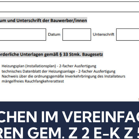
HEN IM VEREINF
N GEM. Z 2 E-K Z 