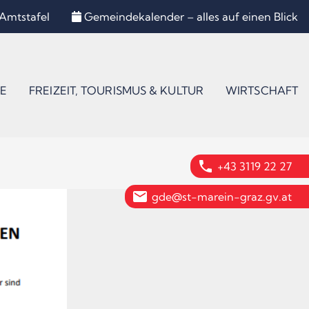
Amtstafel
Gemeindekalender – alles auf einen Blick
E
FREIZEIT, TOURISMUS & KULTUR
WIRTSCHAFT
phone
+43 3119 22 27
email
gde@st-marein-graz.gv.at