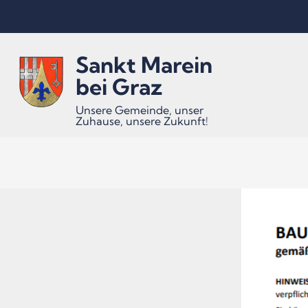
Inhalt
Hauptmenü
Quicklinks
Sankt Marein
(
(
(
Accesskey
Accesskey
Accesskey
bei Graz
Unsere Gemeinde, unser
Zuhause, unsere Zukunft!
1)
2)
3)