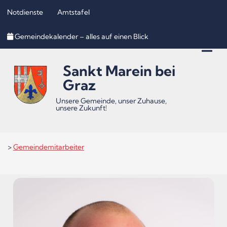
Notdienste
Amtstafel
Inhalt
Hauptmenü
Quicklinks
Gemeindekalender – alles auf einen Blick
(
(
(
Accesskey
Accesskey
Accesskey
Sankt Marein bei
1)
2)
3)
Graz
Unsere Gemeinde, unser Zuhause,
unsere Zukunft!
>
Gemeindemitarbeiter