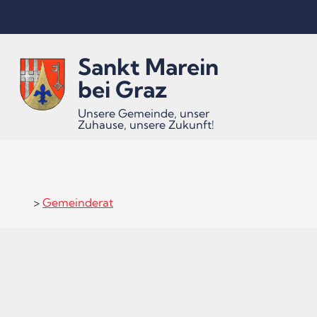
Inhalt
Hauptmenü
Quicklinks
Sankt Marein
(
(
(
Accesskey
Accesskey
Accesskey
bei Graz
Unsere Gemeinde, unser
Zuhause, unsere Zukunft!
1)
2)
3)
>
Gemeinderat