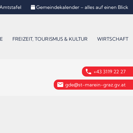
Amtstafel
Gemeindekalender – alles auf einen Blick
E
FREIZEIT, TOURISMUS & KULTUR
WIRTSCHAFT
phone
+43 3119 22 27
email
gde@st-marein-graz.gv.at