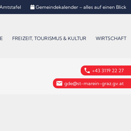
Amtstafel
Gemeindekalender – alles auf einen Blick
E
FREIZEIT, TOURISMUS & KULTUR
WIRTSCHAFT
phone
+43 3119 22 27
email
gde@st-marein-graz.gv.at