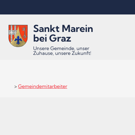
Inhalt
Hauptmenü
Quicklinks
Sankt Marein
(
(
(
Accesskey
Accesskey
Accesskey
bei Graz
Unsere Gemeinde, unser
Zuhause, unsere Zukunft!
1)
2)
3)
>
Gemeindemitarbeiter