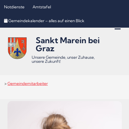
Notdienste
Amtstafel
Inhalt
Hauptmenü
Quicklinks
Gemeindekalender – alles auf einen Blick
(
(
(
Accesskey
Accesskey
Accesskey
Sankt Marein bei
1)
2)
3)
Graz
Unsere Gemeinde, unser Zuhause,
unsere Zukunft!
>
Gemeindemitarbeiter