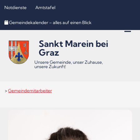
Notdienste
Amtstafel
Inhalt
Hauptmenü
Quicklinks
Gemeindekalender – alles auf einen Blick
(
(
(
Accesskey
Accesskey
Accesskey
Sankt Marein bei
1)
2)
3)
Graz
Unsere Gemeinde, unser Zuhause,
unsere Zukunft!
>
Gemeindemitarbeiter