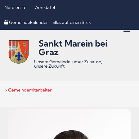
Notdienste
Amtstafel
Inhalt
Hauptmenü
Quicklinks
Gemeindekalender – alles auf einen Blick
(
(
(
Accesskey
Accesskey
Accesskey
Sankt Marein bei
1)
2)
3)
Graz
Unsere Gemeinde, unser Zuhause,
unsere Zukunft!
>
Gemeindemitarbeiter