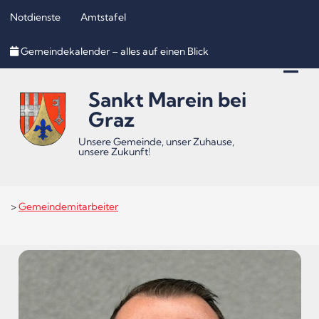
Notdienste
Amtstafel
Inhalt
Hauptmenü
Quicklinks
Gemeindekalender – alles auf einen Blick
(
(
(
Accesskey
Accesskey
Accesskey
Sankt Marein bei
1)
2)
3)
Graz
Unsere Gemeinde, unser Zuhause,
unsere Zukunft!
>
Gemeindemitarbeiter