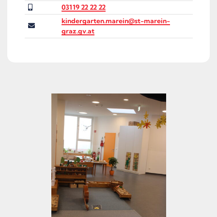
03119 22 22 22
kindergarten.marein@st-marein-
graz.gv.at