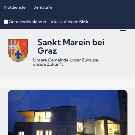
Notdienste
Amtstafel
Inhalt
Hauptmenü
Quicklinks
Gemeindekalender – alles auf einen Blick
(
(
(
Accesskey
Accesskey
Accesskey
Sankt Marein bei
1)
2)
3)
Graz
Unsere Gemeinde, unser Zuhause,
unsere Zukunft!