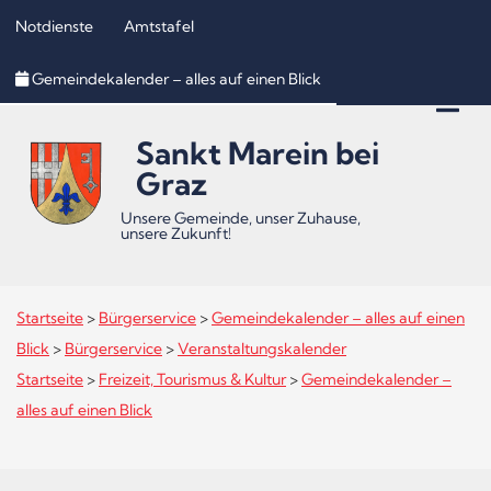
Notdienste
Amtstafel
Inhalt
Hauptmenü
Quicklinks
Gemeindekalender – alles auf einen Blick
(
(
(
Accesskey
Accesskey
Accesskey
Sankt Marein bei
1)
2)
3)
Graz
Unsere Gemeinde, unser Zuhause,
unsere Zukunft!
Startseite
>
Bürgerservice
>
Gemeindekalender – alles auf einen
Blick
>
Bürgerservice
>
Veranstaltungskalender
Startseite
>
Freizeit, Tourismus & Kultur
>
Gemeindekalender –
alles auf einen Blick