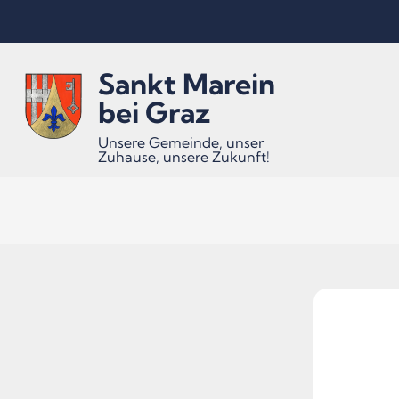
Inhalt
Hauptmenü
Quicklinks
Sankt Marein
(
(
(
Accesskey
Accesskey
Accesskey
bei Graz
Unsere Gemeinde, unser
Zuhause, unsere Zukunft!
1)
2)
3)