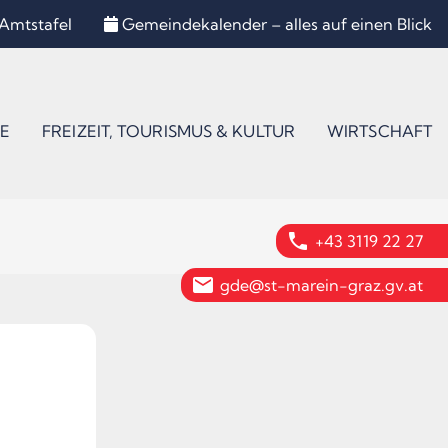
Amtstafel
Gemeindekalender – alles auf einen Blick
E
FREIZEIT, TOURISMUS & KULTUR
WIRTSCHAFT
phone
+43 3119 22 27
email
gde@st-marein-graz.gv.at