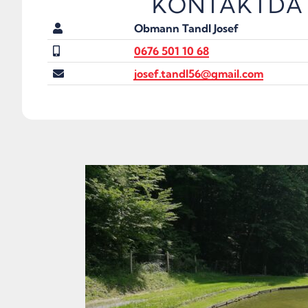
KONTAKTDA
Obmann Tandl Josef
0676 501 10 68
josef.tandl56@gmail.com