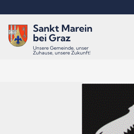
Inhalt
Hauptmenü
Quicklinks
Sankt Marein
(
(
(
Accesskey
Accesskey
Accesskey
bei Graz
Unsere Gemeinde, unser
Zuhause, unsere Zukunft!
1)
2)
3)