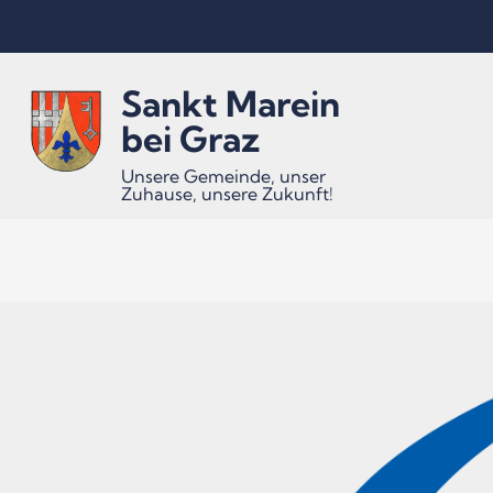
Inhalt
Hauptmenü
Quicklinks
Sankt Marein
(
(
(
Accesskey
Accesskey
Accesskey
bei Graz
Unsere Gemeinde, unser
Zuhause, unsere Zukunft!
1)
2)
3)