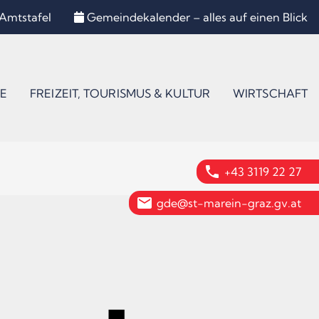
Amtstafel
Gemeindekalender – alles auf einen Blick
E
FREIZEIT, TOURISMUS & KULTUR
WIRTSCHAFT
phone
+43 3119 22 27
email
gde@st-marein-graz.gv.at