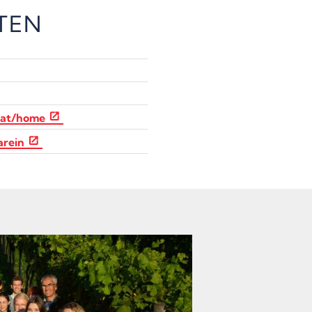
TEN
.at/home
arein