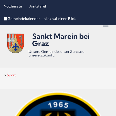
Notdienste
Amtstafel
Inhalt
Hauptmenü
Quicklinks
Gemeindekalender – alles auf einen Blick
(
(
(
Accesskey
Accesskey
Accesskey
Sankt Marein bei
1)
2)
3)
Graz
Unsere Gemeinde, unser Zuhause,
unsere Zukunft!
>
Sport