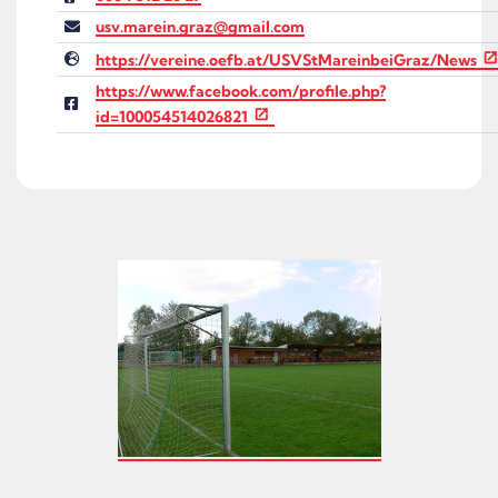
usv.marein.graz@gmail.com
https://vereine.oefb.at/USVStMareinbeiGraz/News
https://www.facebook.com/profile.php?
id=100054514026821