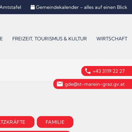
Amtstafel
Gemeindekalender – alles auf einen Blick
E
FREIZEIT, TOURISMUS & KULTUR
WIRTSCHAFT
phone
+43 3119 22 27
email
gde@st-marein-graz.gv.at
ATZKRÄFTE
FAMILIE