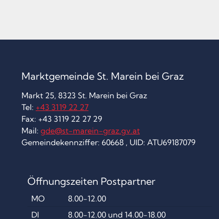
R
.
M
E
D
Marktgemeinde St. Marein bei Graz
.
Markt 25, 8323 St. Marein bei Graz
U
Tel:
+43 3119 22 27
N
Fax: +43 3119 22 27 29
Mail:
gde@st-marein-graz.gv.at
I
Gemeindekennziffer: 60668 , UID: ATU69187079
V
.
A
Öffnungszeiten Postpartner
S
MO
8.00-12.00
T
DI
8.00-12.00 und 14.00-18.00