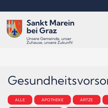
Inhalt
Hauptmenü
Quicklinks
Sankt Marein
(
(
(
Accesskey
Accesskey
Accesskey
bei Graz
Unsere Gemeinde, unser
Zuhause, unsere Zukunft!
1)
2)
3)
Gesundheitsvors
ALLE
APOTHEKE
ÄRTZE