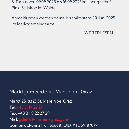
3. Turnus von 09.09.2025 bis 16.09.2025im Landgasthof
Pink, St. Jakob im Walde
Anmeldungen werden gerne bis spätestens 30. Juni 2025
im Marktgemeindeamt…
:
WEITERLESEN
„
S
E
N
I
O
Marktgemeinde St. Marein bei Graz
R
Markt 25, 8323 St. Marein bei Graz
E
Tel:
+43 3119 22 27
Fax: +43 3119 22 27 29
N
Mail:
gde@st-marein-graz.gv.at
U
Gemeindekennziffer: 60668 , UID: ATU69187079