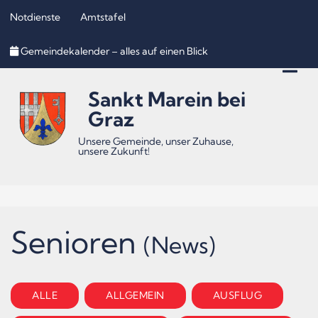
Notdienste
Amtstafel
Inhalt
Hauptmenü
Quicklinks
Gemeindekalender – alles auf einen Blick
(
(
(
Accesskey
Accesskey
Accesskey
Sankt Marein bei
1)
2)
3)
Graz
Unsere Gemeinde, unser Zuhause,
unsere Zukunft!
Senioren
(News)
ALLE
ALLGEMEIN
AUSFLUG