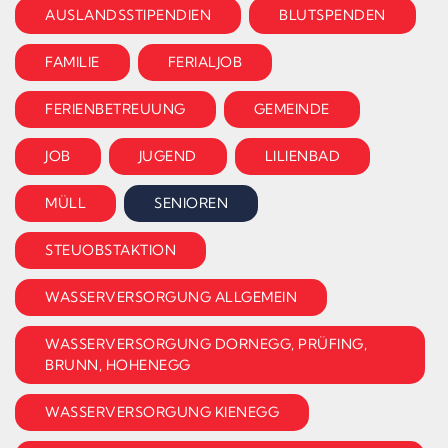
AUSLANDSSTIPENDIEN
BLUTSPENDEN
FAMILIE
FERIALJOB
FERIENBETREUUNG
GEMEINDE
JOB
JUGEND
LILIENBAD
MÜLL
SENIOREN
STEUOBSTAKTION
WASSERVERSORGUNG ALLGEMEIN
WASSERVERSORGUNG DORNEGG, PRÜFING,
BRUNN, HOHENEGG
WASSERVERSORGUNG KIENEGG