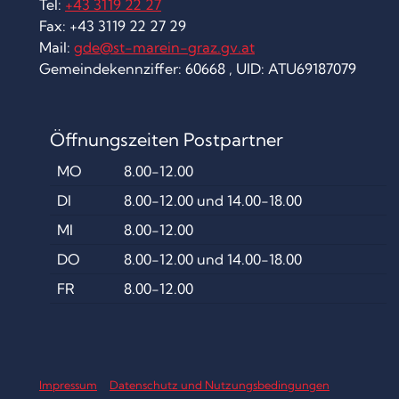
Tel:
+43 3119 22 27
D
Fax: +43 3119 22 27 29
Mail:
gde@st-marein-graz.gv.at
E
Gemeindekennziffer: 60668 , UID: ATU69187079
R
G
U
Öffnungszeiten Postpartner
T
MO
8.00-12.00
E
DI
8.00-12.00 und 14.00-18.00
S
MI
8.00-12.00
T
DO
8.00-12.00 und 14.00-18.00
U
FR
8.00-12.00
N
!
“
Impressum
Datenschutz und Nutzungsbedingungen