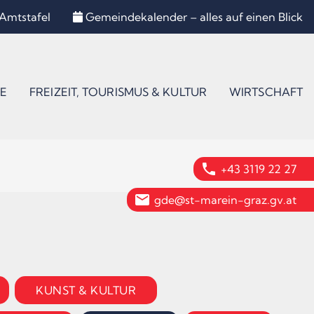
Amtstafel
Gemeindekalender – alles auf einen Blick
E
FREIZEIT, TOURISMUS & KULTUR
WIRTSCHAFT
phone
+43 3119 22 27
email
gde@st-marein-graz.gv.at
KUNST & KULTUR