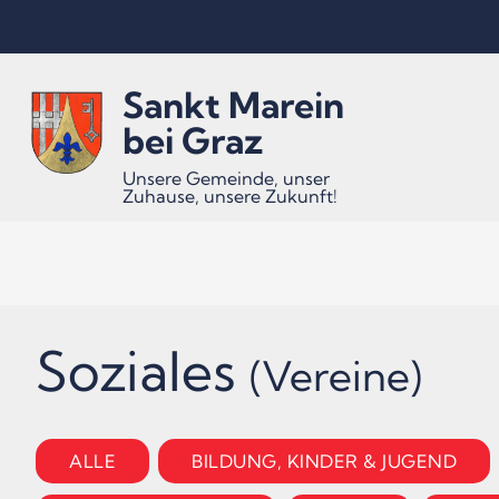
Inhalt
Hauptmenü
Quicklinks
Sankt Marein
(
(
(
Accesskey
Accesskey
Accesskey
bei Graz
Unsere Gemeinde, unser
Zuhause, unsere Zukunft!
1)
2)
3)
Soziales
(Vereine)
ALLE
BILDUNG, KINDER & JUGEND