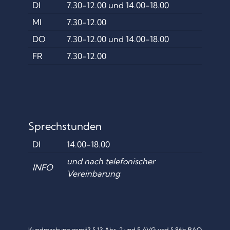
DI
7.30-12.00 und 14.00-18.00
A
MI
7.30-12.00
R
DO
7.30-12.00 und 14.00-18.00
E
FR
7.30-12.00
I
N
B
E
Sprechstunden
I
DI
14.00-18.00
G
und nach telefonischer
R
INFO
Vereinbarung
A
Z
“
Kundmachung gemäß § 13 Abs. 2 und 5 AVG und § 86b BAO