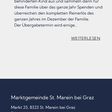
behinderten Kind aus und sammeln dann für
diese Familie über das ganze Jahr Spenden und
überreichen den kompletten Reinerlös des
ganzen Jahres im Dezember der Familie.
Der Übergabetermin wird einige…
:
WEITERLESEN
„
F
Ü
R
E
I
N
Marktgemeinde St. Marein bei Graz
A
Markt 25, 8323 St. Marein bei Graz
N