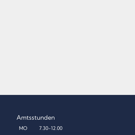
O
Z
I
A
L
K
R
E
I
S
S
T
Amtsstunden
.
MO
7.30-12.00
M