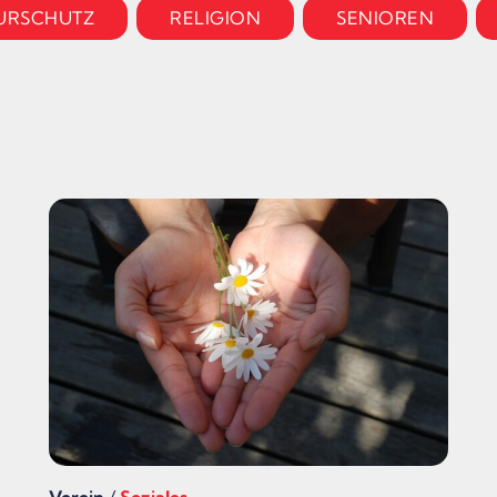
URSCHUTZ
RELIGION
SENIOREN
Verein
/
Soziales