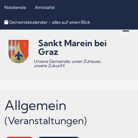
Notdienste
Amtstafel
Inhalt
Hauptmenü
Quicklinks
Gemeindekalender – alles auf einen Blick
(
(
(
Accesskey
Accesskey
Accesskey
Sankt Marein bei
1)
2)
3)
Graz
Unsere Gemeinde, unser Zuhause,
unsere Zukunft!
Allgemein
(Veranstaltungen)