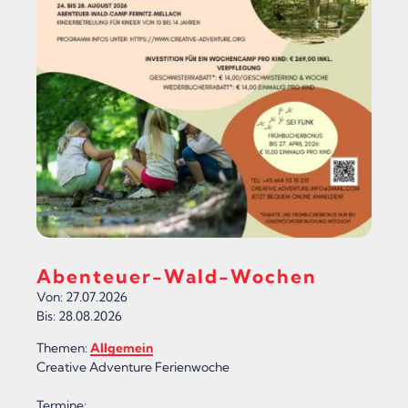
S
I
N
G
O
R
A
K
E
Abenteuer-Wald-Wochen
L
Von: 27.07.2026
D
Bis: 28.08.2026
E
Themen:
Allgemein
Creative Adventure Ferienwoche
S
H
Termine: