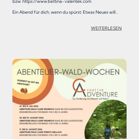
bzw. https://www.bettina-valentek.com
Ein Abend für dich, wenn du spürst: Etwas Neues will…
:
WEITERLESEN
„
“
P
H
O
E
N
I
X
R
I