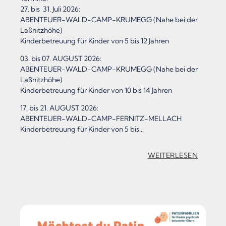
27. bis 31. Juli 2026:
E
ABENTEUER-WALD-CAMP-KRUMEGG (Nahe bei der
R
Laßnitzhöhe)
Kinderbetreuung für Kinder von 5 bis 12 Jahren
Z
03. bis 07. AUGUST 2026:
E
ABENTEUER-WALD-CAMP-KRUMEGG (Nahe bei der
N
Laßnitzhöhe)
Kinderbetreuung für Kinder von 10 bis 14 Jahren
S
17. bis 21. AUGUST 2026:
“
ABENTEUER-WALD-CAMP-FERNITZ-MELLACH
M
Kinderbetreuung für Kinder von 5 bis…
O
:
WEITERLESEN
N
„
D
A
-
B
F
E
R