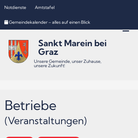
Notdienste
Amtstafel
Inhalt
Hauptmenü
Quicklinks
Gemeindekalender – alles auf einen Blick
(
(
(
Accesskey
Accesskey
Accesskey
Sankt Marein bei
1)
2)
3)
Graz
Unsere Gemeinde, unser Zuhause,
unsere Zukunft!
Betriebe
(Veranstaltungen)