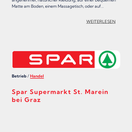
Matte am Boden, einem Massagetisch, oder auf…
:
WEITERLESEN
„
S
H
I
A
Betrieb
/
Handel
T
S
Spar Supermarkt St. Marein
U
bei Graz
G
R
O