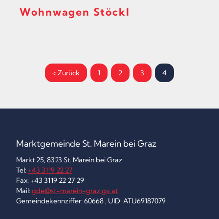
Wohnwagen Stöckl
S
< Zurück
1
2
3
4
e
i
t
e
Marktgemeinde St. Marein bei Graz
n
Markt 25, 8323 St. Marein bei Graz
Tel:
+43 3119 22 27
n
Fax: +43 3119 22 27 29
u
Mail:
gde@st-marein-graz.gv.at
Gemeindekennziffer: 60668 , UID: ATU69187079
m