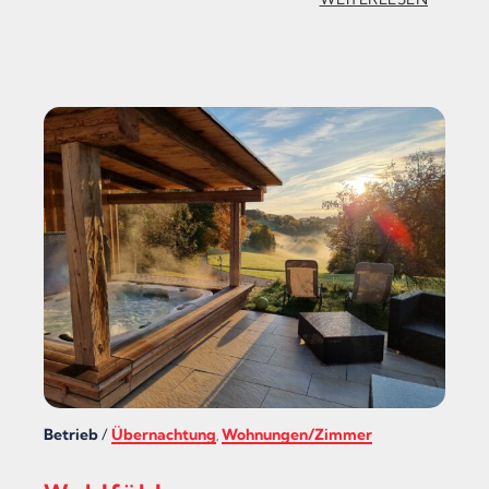
S
„
C
W
H
O
E
H
N
L
S
F
C
Ü
H
H
A
L
N
F
K
Ü
S
SS
C
Betrieb
/
Übernachtung
Wohnungen/Zimmer
,
E
H
A