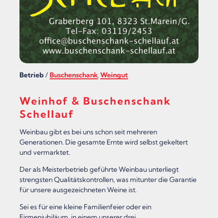
S
T
I
A
Betrieb
/
Buschenschank
Weingut
N
,
A
Weinhof & Buschenschank
P
Schellauf
F
Weinbau gibt es bei uns schon seit mehreren
L
Generationen. Die gesamte Ernte wird selbst gekeltert
und vermarktet.
E
G
Der als Meisterbetrieb geführte Weinbau unterliegt
strengsten Qualitätskontrollen, was mitunter die Garantie
E
für unsere ausgezeichneten Weine ist.
“
Sei es für eine kleine Familienfeier oder ein
Firmenjubiläum, in einem unserer drei