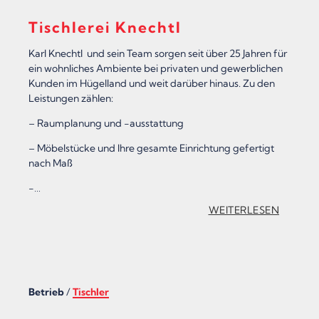
I
T
Tischlerei Knechtl
R
Karl Knechtl und sein Team sorgen seit über 25 Jahren für
ein wohnliches Ambiente bei privaten und gewerblichen
U
Kunden im Hügelland und weit darüber hinaus. Zu den
M
Leistungen zählen:
M
– Raumplanung und -ausstattung
E
– Möbelstücke und Ihre gesamte Einrichtung gefertigt
R
nach Maß
O
-…
G
:
WEITERLESEN
“
„
T
I
Betrieb
/
Tischler
S