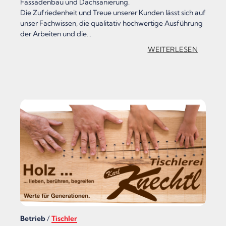
Fassadenbau und Dachsanierung.
Die Zufriedenheit und Treue unserer Kunden lässt sich auf
unser Fachwissen, die qualitativ hochwertige Ausführung
der Arbeiten und die…
:
WEITERLESEN
„
S
P
E
N
G
L
E
R
E
Betrieb
/
Tischler