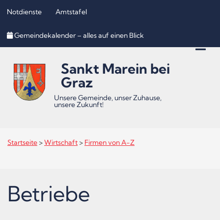
Notdienste
Amtstafel
Inhalt
Hauptmenü
Quicklinks
Gemeindekalender – alles auf einen Blick
(
(
(
Accesskey
Accesskey
Accesskey
Sankt Marein bei
1)
2)
3)
Graz
Unsere Gemeinde, unser Zuhause,
unsere Zukunft!
Startseite
>
Wirtschaft
>
Firmen von A-Z
Betriebe