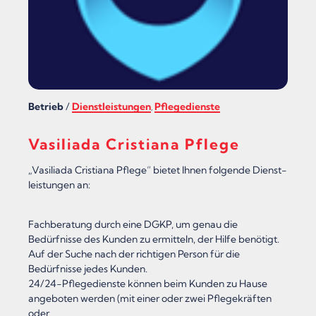
É
&
B
A
U
Betrieb
/
Dienstleistungen
Pflegedienste
,
E
R
Vasiliada Cristiana Pflege
N
„Vasiliada Cristiana Pflege“ bietet Ihnen folgende Dienst-
M
leistungen an:
A
Fachberatung durch eine DGKP, um genau die
R
Bedürfnisse des Kunden zu ermitteln, der Hilfe benötigt.
K
Auf der Suche nach der richtigen Person für die
Bedürfnisse jedes Kunden.
T
24/24-Pflegedienste können beim Kunden zu Hause
“
angeboten werden (mit einer oder zwei Pflegekräften
oder…