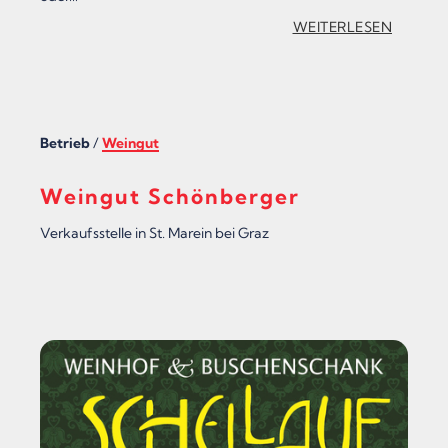
:
WEITERLESEN
„
V
A
Betrieb
/
Weingut
S
I
Weingut Schönberger
L
Verkaufsstelle in St. Marein bei Graz
I
A
D
A
C
R
I