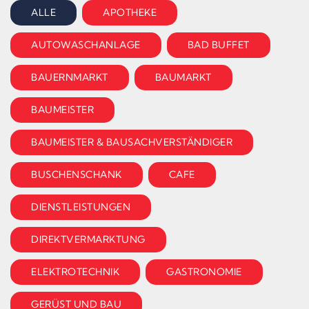
ALLE
APOTHEKE
AUTOWASCHANLAGE
BAD BUFFET
BAUERNMARKT
BAUMARKT
BAUMEISTER
BAUMEISTER & BAUSACHVERSTÄNDIGER
BUSCHENSCHANK
CAFE
DIENSTLEISTUNGEN
DIREKTVERMARKTUNG
ELEKTROTECHNIK
GASTRONOMIE
GERÜST UND BAU