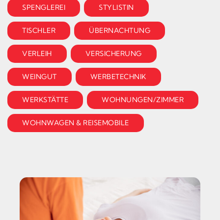
SPENGLEREI
STYLISTIN
TISCHLER
ÜBERNACHTUNG
VERLEIH
VERSICHERUNG
WEINGUT
WERBETECHNIK
WERKSTÄTTE
WOHNUNGEN/ZIMMER
WOHNWAGEN & REISEMOBILE