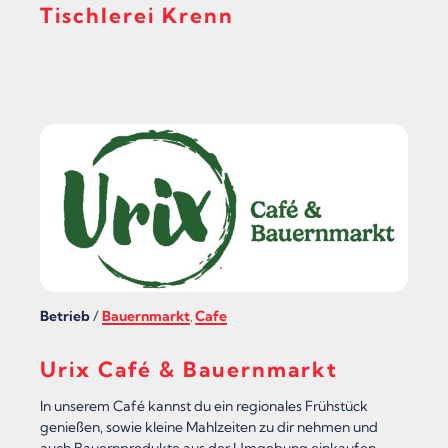
C
Tischlerei Krenn
H
L
E
R
E
I
K
N
E
Betrieb
/
Bauernmarkt
Cafe
,
C
H
Urix Café & Bauernmarkt
T
In unserem Café kannst du ein regionales Frühstück
L
genießen, sowie kleine Mahlzeiten zu dir nehmen und
auch Bauernprodukte aus der Umgebung einkaufen.