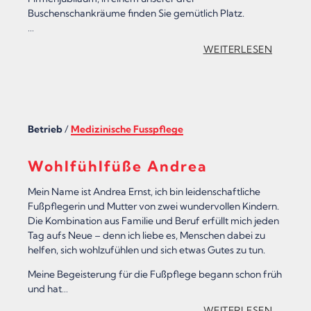
Buschenschankräume finden Sie gemütlich Platz.
…
:
WEITERLESEN
„
W
E
Betrieb
/
Medizinische Fusspflege
I
N
Wohlfühlfüße Andrea
H
Mein Name ist Andrea Ernst, ich bin leidenschaftliche
O
Fußpflegerin und Mutter von zwei wundervollen Kindern.
Die Kombination aus Familie und Beruf erfüllt mich jeden
F
Tag aufs Neue – denn ich liebe es, Menschen dabei zu
&
helfen, sich wohlzufühlen und sich etwas Gutes zu tun.
B
Meine Begeisterung für die Fußpflege begann schon früh
und hat…
U
:
WEITERLESEN