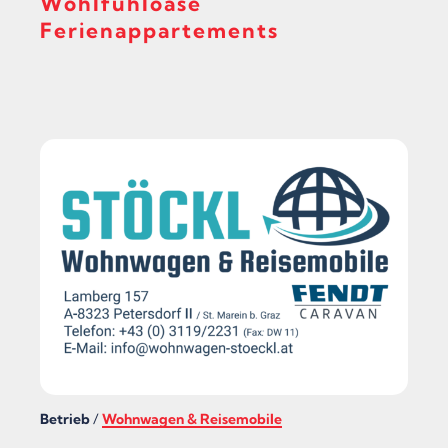
Wohlfühloase
E
Ferienappartements
N
L
D
L
R
A
E
U
A
F
“
“
Betrieb
/
Wohnwagen & Reisemobile