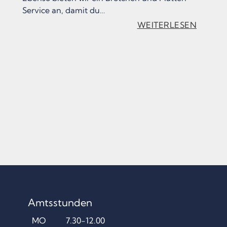
Service an, damit du…
:
WEITERLESEN
„
U
R
I
X
C
A
F
É
&
Amtsstunden
B
A
MO
7.30-12.00