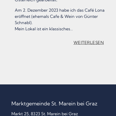
Am 2. Dezember 2023 habe ich das Café Lona
eröffnet (ehemals Cafe & Wein von Günter
Schnabl).
Mein Lokal ist ein klassisches…
:
WEITERLESEN
„
C
A
F
É
L
O
Marktgemeinde St. Marein bei Graz
N
Markt 25, 8323 St. Marein bei Graz