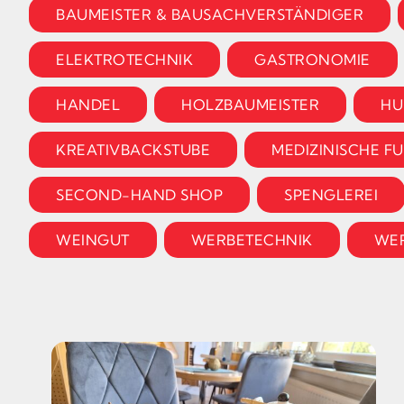
BAUMEISTER & BAUSACHVERSTÄNDIGER
ELEKTROTECHNIK
GASTRONOMIE
HANDEL
HOLZBAUMEISTER
HU
KREATIVBACKSTUBE
MEDIZINISCHE F
SECOND-HAND SHOP
SPENGLEREI
WEINGUT
WERBETECHNIK
WER