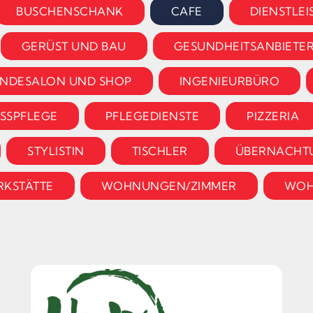
BUSCHENSCHANK
CAFE
DIENSTLE
GERÜST UND BAU
GESUNDHEITSANBIETE
NDESALON UND SHOP
INGENIEURBÜRO
USSPFLEGE
PFLEGEDIENSTE
PIZZERIA
STYLISTIN
TISCHLER
ÜBERNACHT
KSTÄTTE
WOHNUNGEN/ZIMMER
WOH