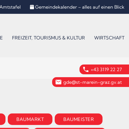
Amtstafel
Gemeindekalender – alles auf einen Blick
E
FREIZEIT, TOURISMUS & KULTUR
WIRTSCHAFT
phone
+43 3119 22 27
email
gde@st-marein-graz.gv.at
BAUMARKT
BAUMEISTER