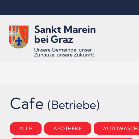
Inhalt
Hauptmenü
Quicklinks
Sankt Marein
(
(
(
Accesskey
Accesskey
Accesskey
bei Graz
Unsere Gemeinde, unser
Zuhause, unsere Zukunft!
1)
2)
3)
Cafe
(Betriebe)
ALLE
APOTHEKE
AUTOWASCH