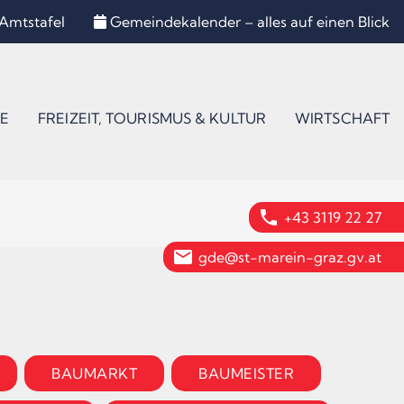
Amtstafel
Gemeindekalender – alles auf einen Blick
E
FREIZEIT, TOURISMUS & KULTUR
WIRTSCHAFT
phone
+43 3119 22 27
email
gde@st-marein-graz.gv.at
BAUMARKT
BAUMEISTER