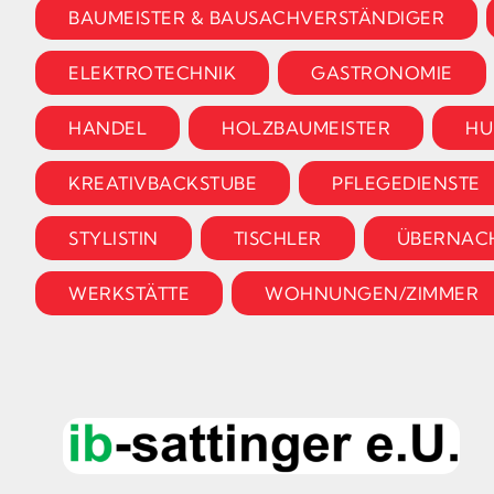
BAUMEISTER & BAUSACHVERSTÄNDIGER
ELEKTROTECHNIK
GASTRONOMIE
HANDEL
HOLZBAUMEISTER
HU
KREATIVBACKSTUBE
PFLEGEDIENSTE
STYLISTIN
TISCHLER
ÜBERNAC
WERKSTÄTTE
WOHNUNGEN/ZIMMER