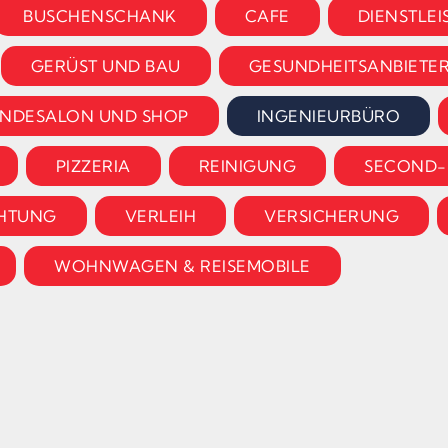
BUSCHENSCHANK
CAFE
DIENSTLE
GERÜST UND BAU
GESUNDHEITSANBIETE
NDESALON UND SHOP
INGENIEURBÜRO
PIZZERIA
REINIGUNG
SECOND-
HTUNG
VERLEIH
VERSICHERUNG
WOHNWAGEN & REISEMOBILE