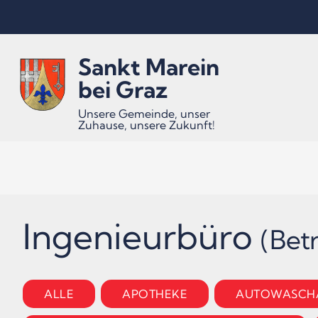
Inhalt
Hauptmenü
Quicklinks
Sankt Marein
(
(
(
Accesskey
Accesskey
Accesskey
bei Graz
Unsere Gemeinde, unser
Zuhause, unsere Zukunft!
1)
2)
3)
Ingenieurbüro
(Bet
ALLE
APOTHEKE
AUTOWASCH