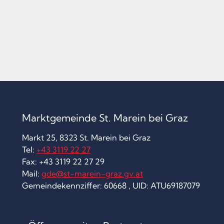
Marktgemeinde St. Marein bei Graz
Markt 25, 8323 St. Marein bei Graz
Tel:
+43 3119 22 27
Fax: +43 3119 22 27 29
Mail:
gde@st-marein-graz.gv.at
Gemeindekennziffer: 60668 , UID: ATU69187079